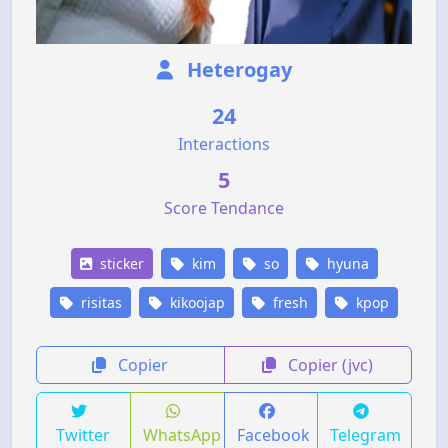
Heterogay
24
Interactions
5
Score Tendance
sticker
kim
so
hyuna
risitas
kikoojap
fresh
kpop
Copier
Copier (jvc)
Twitter
WhatsApp
Facebook
Telegram