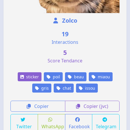
Zolco
19
Interactions
5
Score Tendance
sticker
poil
beau
miaou
gris
chat
issou
Copier
Copier (jvc)
Twitter
WhatsApp
Facebook
Telegram