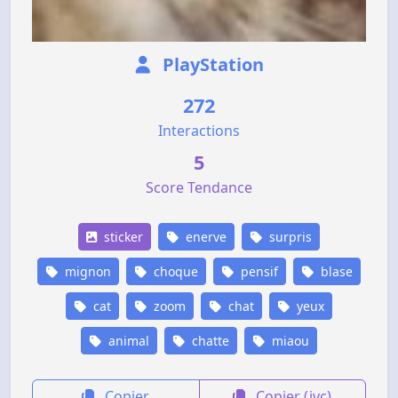
PlayStation
272
Interactions
5
Score Tendance
sticker
enerve
surpris
mignon
choque
pensif
blase
cat
zoom
chat
yeux
animal
chatte
miaou
Copier
Copier (jvc)