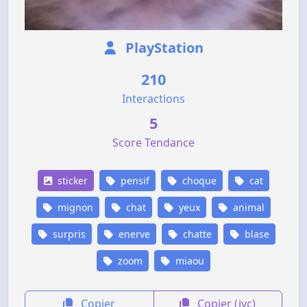
PlayStation
210
Interactions
5
Score Tendance
sticker
pensif
choque
cat
mignon
chat
yeux
animal
surpris
enerve
chatte
blase
zoom
miaou
Copier
Copier (jvc)