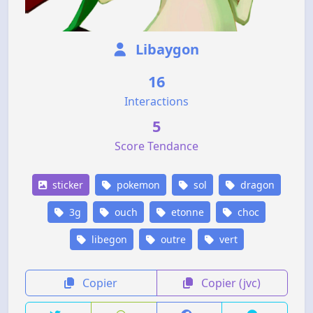
Libaygon
16
Interactions
5
Score Tendance
sticker
pokemon
sol
dragon
3g
ouch
etonne
choc
libegon
outre
vert
Copier
Copier (jvc)