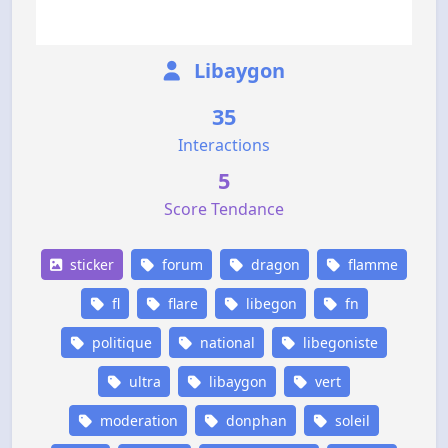
Libaygon
35
Interactions
5
Score Tendance
sticker
forum
dragon
flamme
fl
flare
libegon
fn
politique
national
libegoniste
ultra
libaygon
vert
moderation
donphan
soleil