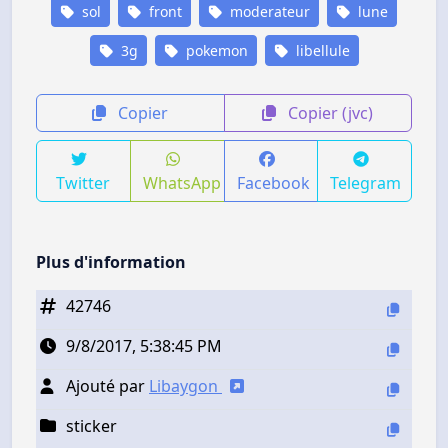
sol
front
moderateur
lune
3g
pokemon
libellule
Copier
Copier (jvc)
Twitter
WhatsApp
Facebook
Telegram
Plus d'information
42746
9/8/2017, 5:38:45 PM
Ajouté par
Libaygon
sticker