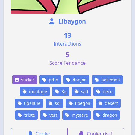
Libaygon
13
Interactions
5
Score Tendance
sticker
pdm
donjon
pokemon
montage
3g
sad
decu
libellule
sol
libegon
desert
triste
vert
mystere
dragon
Copier
Copier (jvc)