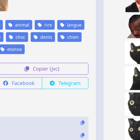
animal
rire
langue
e
choc
dents
chien
etonne
Copier (jvc)
Facebook
Telegram