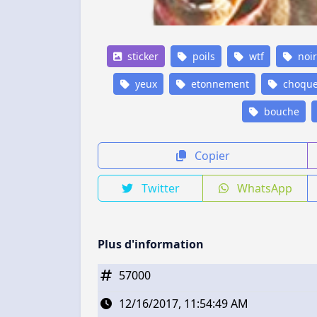
sticker
poils
wtf
noir
yeux
etonnement
choqu
bouche
Copier
Twitter
WhatsApp
Plus d'information
57000
12/16/2017, 11:54:49 AM