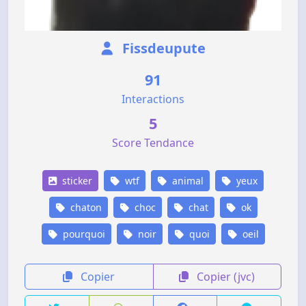
Fissdeupute
91
Interactions
5
Score Tendance
sticker
wtf
animal
yeux
chaton
choc
chat
ok
pourquoi
noir
quoi
oeil
Copier
Copier (jvc)