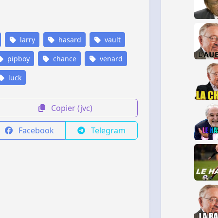
larry
hasard
vault
pipboy
chance
venard
luck
Copier (jvc)
Facebook
Telegram