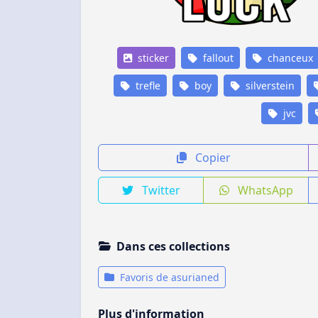
sticker
fallout
chanceux
trefle
boy
silverstein
jvc
Copier
Twitter
WhatsApp
Dans ces collections
Favoris de asurianed
Plus d'information