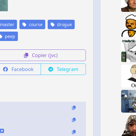
master
course
drogue
peep
Copier (jvc)
Facebook
Telegram