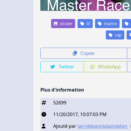
sticker
lil
maitre
rap
Copier
Twitter
WhatsApp
Plus d'information
52699
11/20/2017, 10:07:03 PM
Ajouté par
larrylebannialaindelon