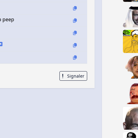
p peep
Signaler