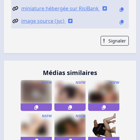
miniature hébergée sur RisiBank
image source (jvc)
Signaler
Médias similaires
NSFW
NSFW
NSFW
NSFW
NSFW