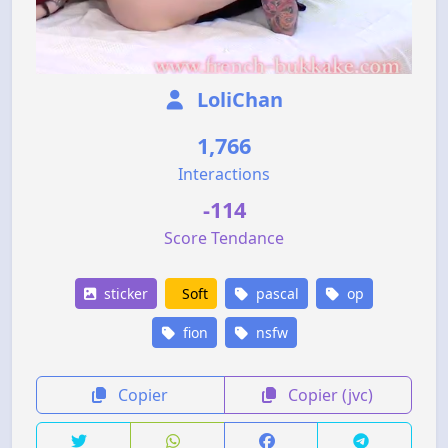
LoliChan
1,766
Interactions
-114
Score Tendance
sticker
Soft
pascal
op
fion
nsfw
Copier
Copier (jvc)