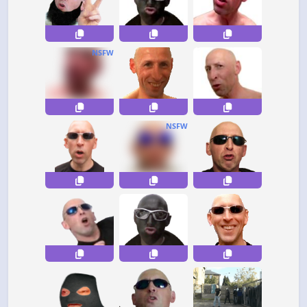
NSFW
NSFW