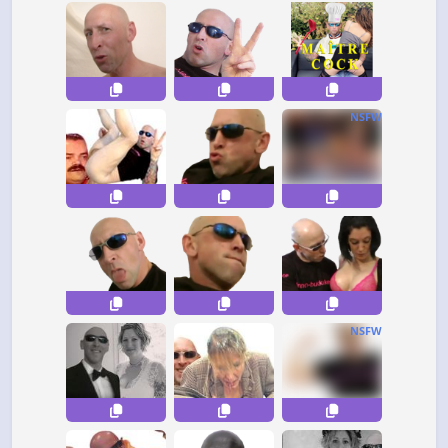
NSFW
NSFW