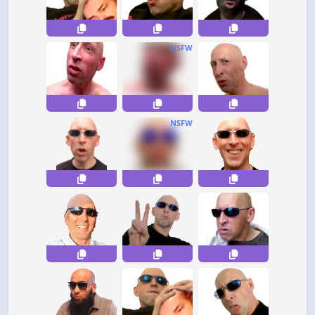
NSFW
NSFW