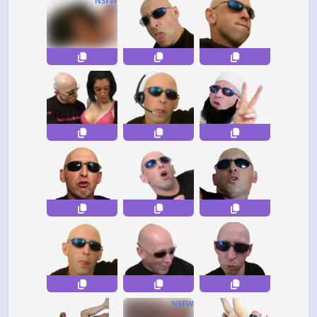
NSFW
NSFW