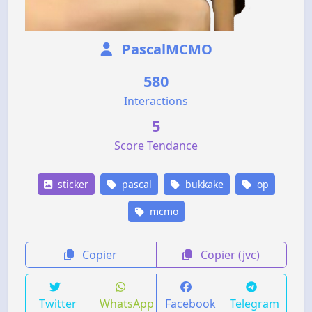
PascalMCMO
580
Interactions
5
Score Tendance
sticker
pascal
bukkake
op
mcmo
Copier
Copier (jvc)
Twitter
WhatsApp
Facebook
Telegram