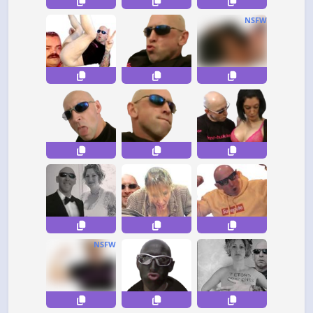
NSFW
NSFW