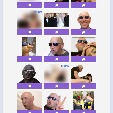
NSFW
NSFW