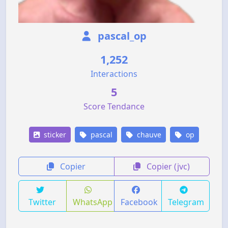
pascal_op
1,252
Interactions
5
Score Tendance
sticker
pascal
chauve
op
Copier
Copier (jvc)
Twitter
WhatsApp
Facebook
Telegram