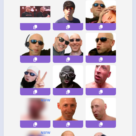
NSFW
NSFW