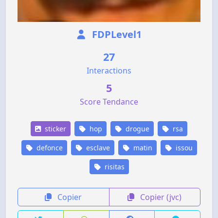
FDPLevel1
27
Interactions
5
Score Tendance
sticker
hop
drogue
rsa
defonce
esclave
matin
issou
risitas
Copier
Copier (jvc)