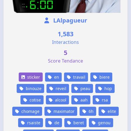
LAlpagueur
1,583
Interactions
5
Score Tendance
sticker
en
travail
biere
binouze
reveil
peau
hop
cotise
alcool
aah
rsa
chomage
maximator
6h
elite
rsaiste
de
beret
genou