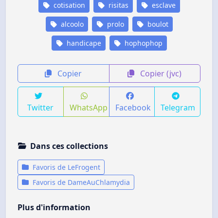
cotisation
risitas
esclave
alcoolo
prolo
boulot
handicape
hophophop
Copier
Copier (jvc)
Twitter
WhatsApp
Facebook
Telegram
Dans ces collections
Favoris de LeFrogent
Favoris de DameAuChlamydia
Plus d'information