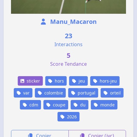
Manu_Macaron
23
Interactions
5
Score Tendance
sticker
hors
jeu
hors-jeu
var
colombie
portugal
orteil
cdm
coupe
du
monde
2026
Copier
Copier (jvc)