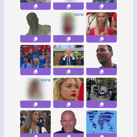
NSFW
NSFW