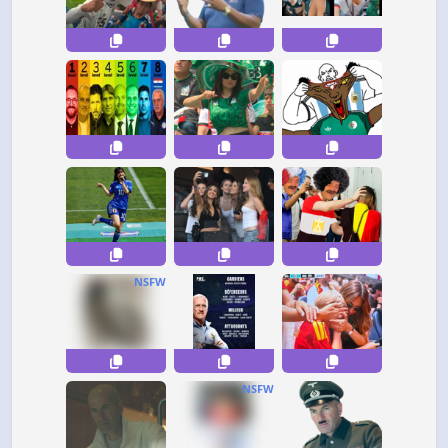
NSFW
NSFW