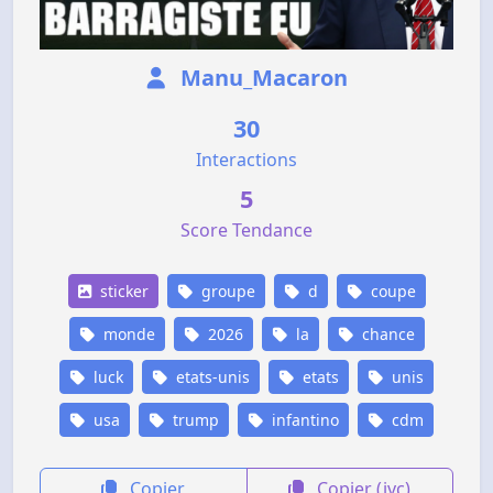
Manu_Macaron
30
Interactions
5
Score Tendance
sticker
groupe
d
coupe
monde
2026
la
chance
luck
etats-unis
etats
unis
usa
trump
infantino
cdm
Copier
Copier (jvc)