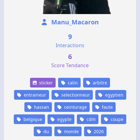
Manu_Macaron
9
Interactions
6
Score Tendance
sticker
calin
arbitre
entraineur
selectionneur
egyptien
hassan
ceinturage
faute
belgique
egypte
cdm
coupe
du
monde
2026