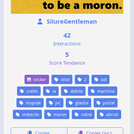
SilureGentleman
42
Interactions
5
Score Tendance
sticker
idiot
2
sot
cretin
ia
debile
machine
stupide
jvc
glados
portal
imbecile
moron
robot
abruti
Copier
Copier (jvc)