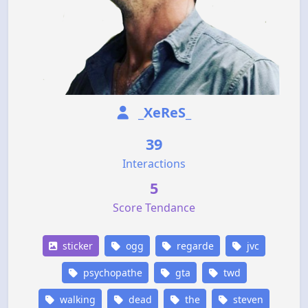
_XeReS_
39
Interactions
5
Score Tendance
sticker
ogg
regarde
jvc
psychopathe
gta
twd
walking
dead
the
steven