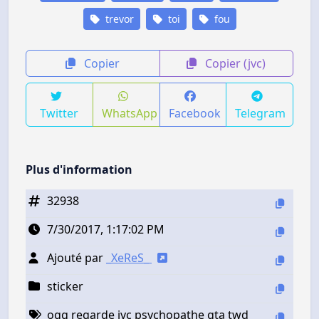
trevor
toi
fou
Copier
Copier (jvc)
Twitter
WhatsApp
Facebook
Telegram
Plus d'information
32938
7/30/2017, 1:17:02 PM
Ajouté par
_XeReS_
sticker
ogg regarde jvc psychopathe gta twd