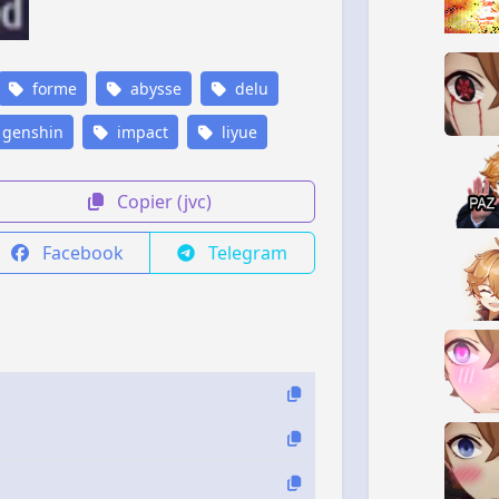
forme
abysse
delu
genshin
impact
liyue
Copier (jvc)
Facebook
Telegram