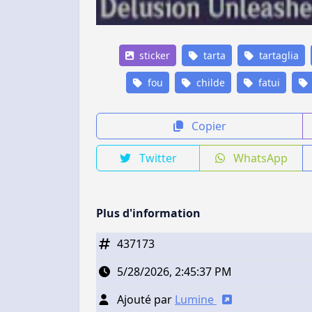
sticker
tarta
tartaglia
fou
childe
fatui
Copier
Twitter
WhatsApp
Plus d'information
437173
5/28/2026, 2:45:37 PM
Ajouté par
Lumine