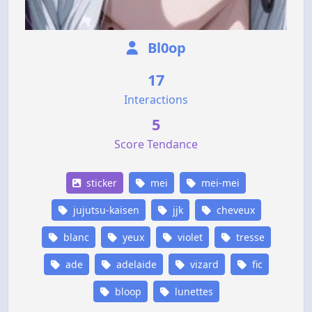
Bl0op
17
Interactions
5
Score Tendance
sticker
mei
mei-mei
jujutsu-kaisen
jjk
cheveux
blanc
yeux
violet
tresse
ade
adelaide
vizard
fic
bloop
lunettes