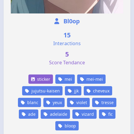
Bl0op
15
Interactions
5
Score Tendance
sticker
mei
mei-mei
jujutsu-kaisen
jjk
cheveux
blanc
yeux
violet
tresse
ade
adelaide
vizard
fic
bloop