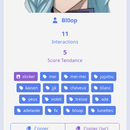
Bl0op
11
Interactions
5
Score Tendance
sticker
mei
mei-mei
jujutsu
kaisen
jjk
cheveux
blanc
yeux
violet
tresse
ade
adelaide
fic
bloop
lunettes
Copier
Copier (jvc)