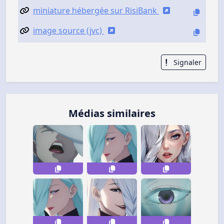
miniature hébergée sur RisiBank
image source (jvc)
Signaler
Médias similaires