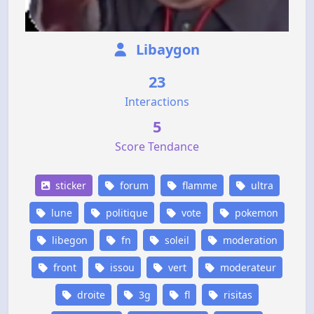
Libaygon
23
Interactions
5
Score Tendance
sticker
forum
flamme
ultra
lune
politique
vote
pokemon
libegon
fn
soleil
moderation
front
issou
vert
moderateur
droite
3g
fl
risitas