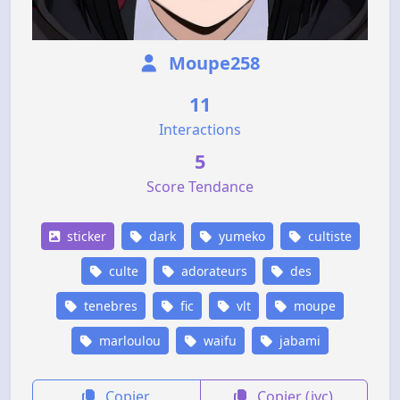
Moupe258
11
Interactions
5
Score Tendance
sticker
dark
yumeko
cultiste
culte
adorateurs
des
tenebres
fic
vlt
moupe
marloulou
waifu
jabami
Copier
Copier (jvc)