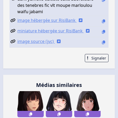
des tenebres fic vlt moupe marloulou
waifu jabami
image hébergée sur RisiBank
miniature hébergée sur RisiBank
image source (jvc)
Signaler
Médias similaires