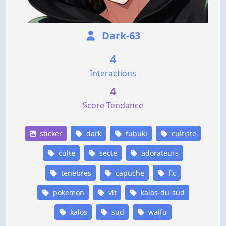
Dark-63
4
Interactions
4
Score Tendance
sticker
dark
fubuki
cultiste
culte
secte
adorateurs
tenebres
capuche
fic
pokemon
vlt
kalos-du-sud
kalos
sud
waifu