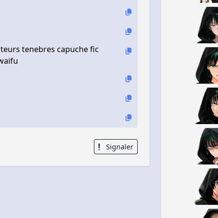
ateurs tenebres capuche fic
waifu
Signaler