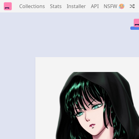
Collections
Stats
Installer
API
NSFW 🥵