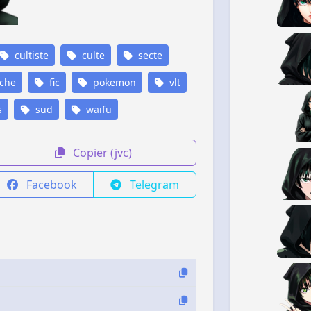
cultiste
culte
secte
che
fic
pokemon
vlt
s
sud
waifu
Copier (jvc)
Facebook
Telegram