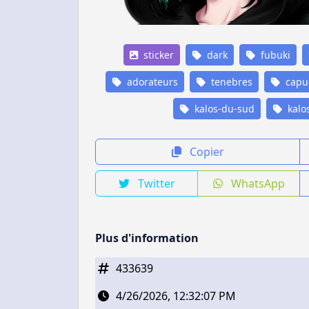
sticker
dark
fubuki
adorateurs
tenebres
capu
kalos-du-sud
kalo
Copier
Twitter
WhatsApp
Plus d'information
433639
4/26/2026, 12:32:07 PM