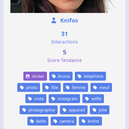
Knifos
31
Interactions
5
Score Tendance
sticker
brune
telephone
photo
fille
femme
meuf
insta
instagram
selfie
photographie
appareil
jolie
belle
camera
knifos