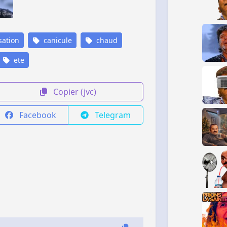
sation
canicule
chaud
ete
Copier (jvc)
Facebook
Telegram