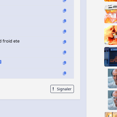
d froid ete
Signaler