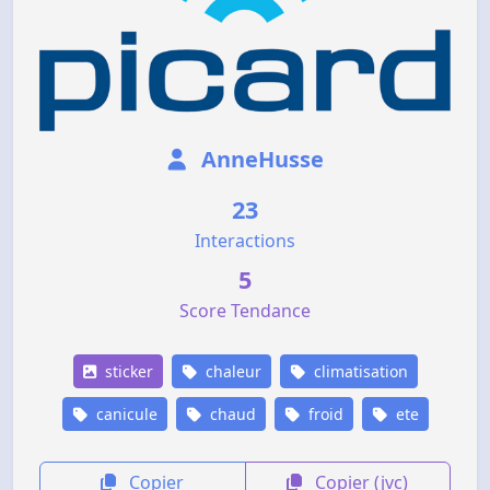
AnneHusse
23
Interactions
5
Score Tendance
sticker
chaleur
climatisation
canicule
chaud
froid
ete
Copier
Copier (jvc)