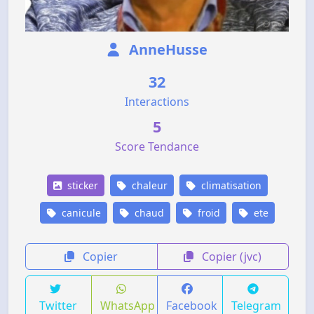
AnneHusse
32
Interactions
5
Score Tendance
sticker
chaleur
climatisation
canicule
chaud
froid
ete
Copier
Copier (jvc)
Twitter
WhatsApp
Facebook
Telegram