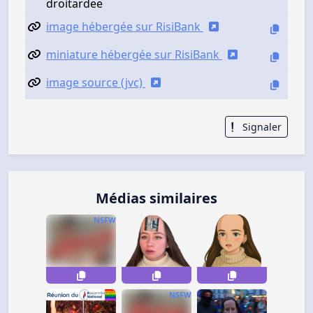
droitardee
image hébergée sur RisiBank
miniature hébergée sur RisiBank
image source (jvc)
Signaler
Médias similaires
NSFW
NSFW