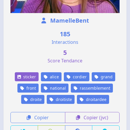
MamelleBent
185
Interactions
5
Score Tendance
sticker
alice
cordier
grand
front
national
rassemblement
droite
droitiste
droitardee
Copier
Copier (jvc)