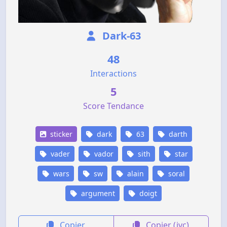
Dark-63
48
Interactions
5
Score Tendance
sticker
dark
63
darth
vader
vador
sith
star
wars
sw
alain
soral
argument
doigt
Copier
Copier (jvc)