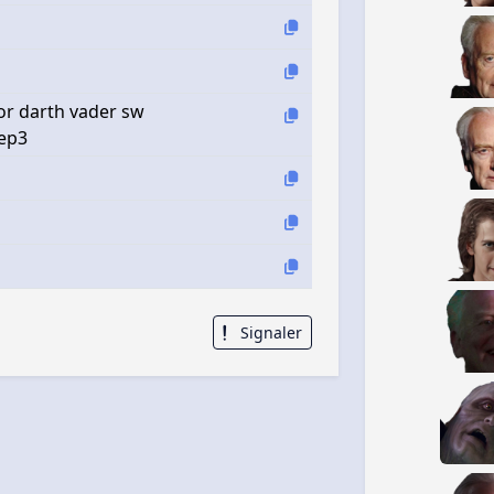
or darth vader sw
 ep3
Signaler