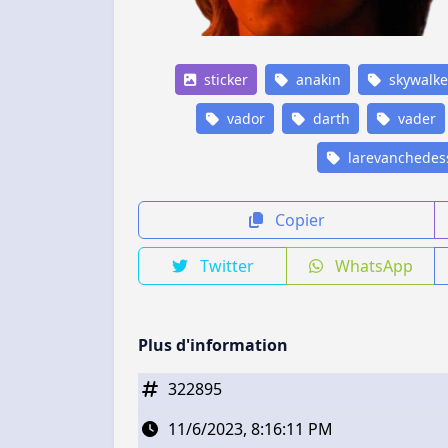
sticker
anakin
skywalke
vador
darth
vader
larevanchedes
Copier
Twitter
WhatsApp
Plus d'information
322895
11/6/2023, 8:16:11 PM