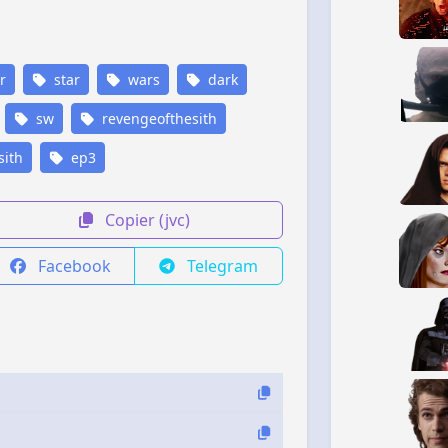
r
star
wars
dark
sw
revengeofthesith
sith
ep3
Copier (jvc)
Facebook
Telegram