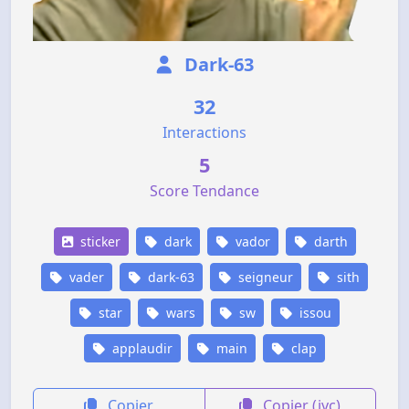
Dark-63
32
Interactions
5
Score Tendance
sticker
dark
vador
darth
vader
dark-63
seigneur
sith
star
wars
sw
issou
applaudir
main
clap
Copier
Copier (jvc)