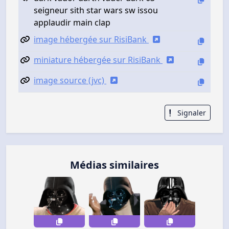
seigneur sith star wars sw issou
applaudir main clap
image hébergée sur RisiBank
miniature hébergée sur RisiBank
image source (jvc)
Signaler
Médias similaires