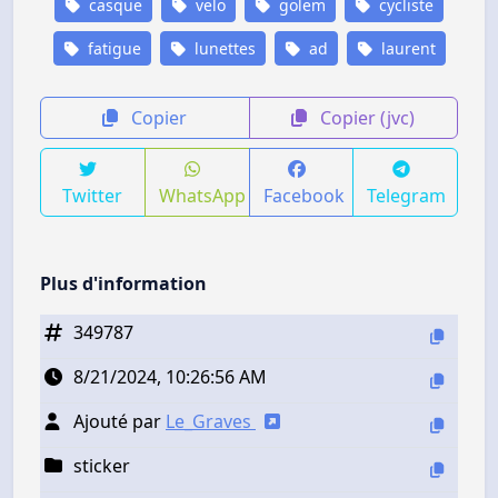
casque
velo
golem
cycliste
fatigue
lunettes
ad
laurent
Copier
Copier (jvc)
Twitter
WhatsApp
Facebook
Telegram
Plus d'information
349787
8/21/2024, 10:26:56 AM
Ajouté par
Le_Graves
sticker