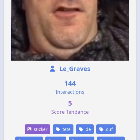
Le_Graves
144
Interactions
5
Score Tendance
sticker
tete
de
ouf