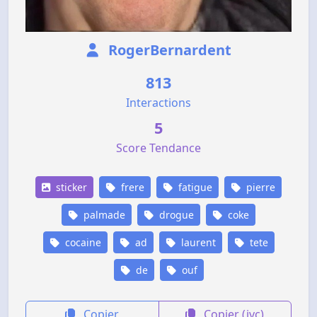
RogerBernardent
813
Interactions
5
Score Tendance
sticker
frere
fatigue
pierre
palmade
drogue
coke
cocaine
ad
laurent
tete
de
ouf
Copier
Copier (jvc)