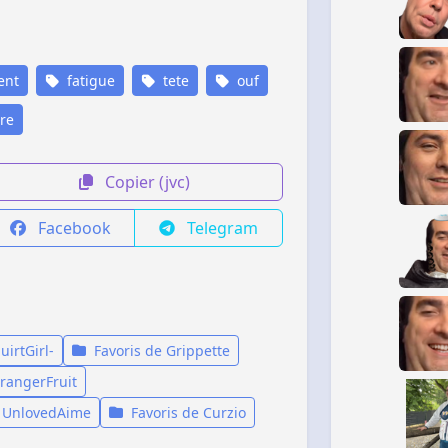
ent
fatigue
tete
ouf
re
Copier (jvc)
Facebook
Telegram
uirtGirl-
Favoris de Grippette
trangerFruit
e UnlovedAime
Favoris de Curzio