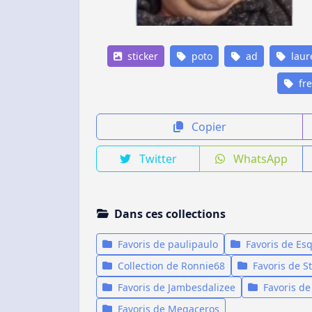
sticker
poto
ad
laur
fre
Copier
Twitter
WhatsApp
Dans ces collections
Favoris de paulipaulo
Favoris de Esq
Collection de Ronnie68
Favoris de S
Favoris de Jambesdalizee
Favoris d
Favoris de Megaceros