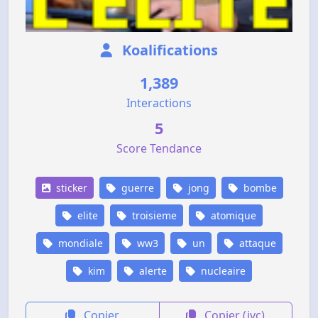
Koalifications
1,389
Interactions
5
Score Tendance
sticker
guerre
jong
bombe
elite
troisieme
atomique
mondiale
ww3
un
attaque
kim
alerte
nucleaire
Copier
Copier (jvc)