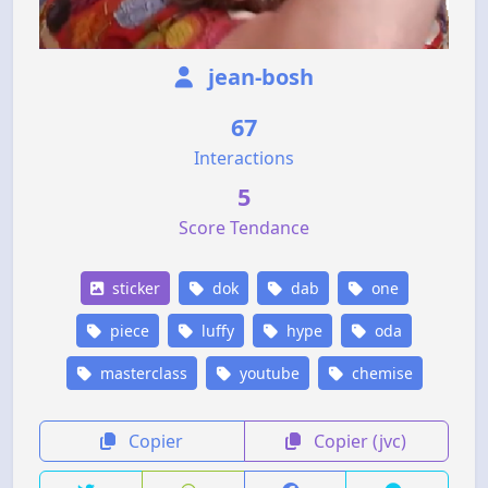
jean-bosh
67
Interactions
5
Score Tendance
sticker
dok
dab
one
piece
luffy
hype
oda
masterclass
youtube
chemise
Copier
Copier (jvc)