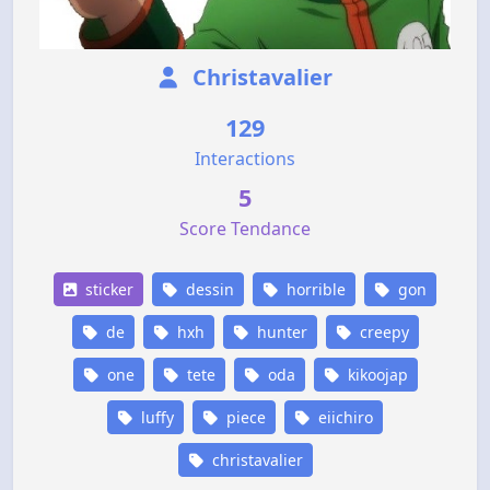
Christavalier
129
Interactions
5
Score Tendance
sticker
dessin
horrible
gon
de
hxh
hunter
creepy
one
tete
oda
kikoojap
luffy
piece
eiichiro
christavalier