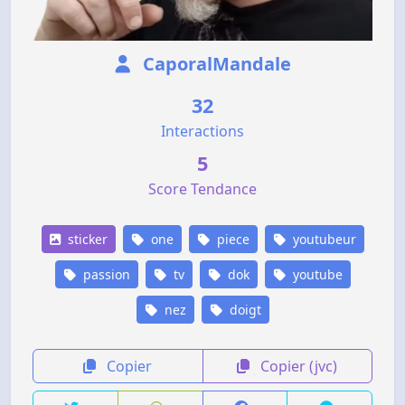
CaporalMandale
32
Interactions
5
Score Tendance
sticker
one
piece
youtubeur
passion
tv
dok
youtube
nez
doigt
Copier
Copier (jvc)