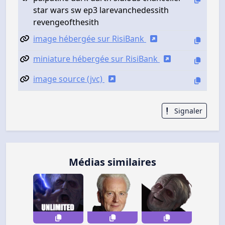
star wars sw ep3 larevanchedessith
revengeofthesith
image hébergée sur RisiBank
miniature hébergée sur RisiBank
image source (jvc)
Signaler
Médias similaires