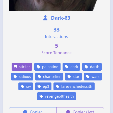
Dark-63
33
Interactions
5
Score Tendance
sticker
palpatine
dark
darth
sidious
chancelier
star
wars
sw
ep3
larevanchedessith
revengeofthesith
Copier
Copier (jvc)