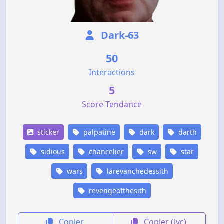
Dark-63
50
Interactions
5
Score Tendance
sticker
palpatine
dark
darth
sidious
chancelier
sw
star
wars
larevanchedessith
revengeofthesith
Copier
Copier (jvc)