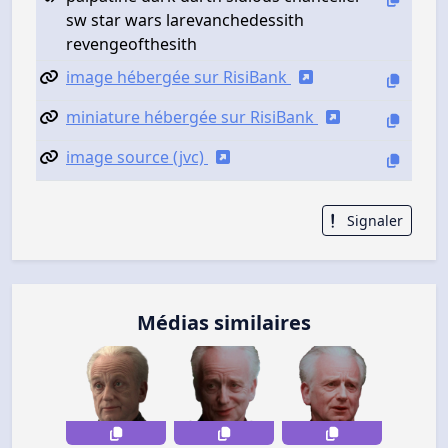
sw star wars larevanchedessith
revengeofthesith
image hébergée sur RisiBank
miniature hébergée sur RisiBank
image source (jvc)
Signaler
Médias similaires