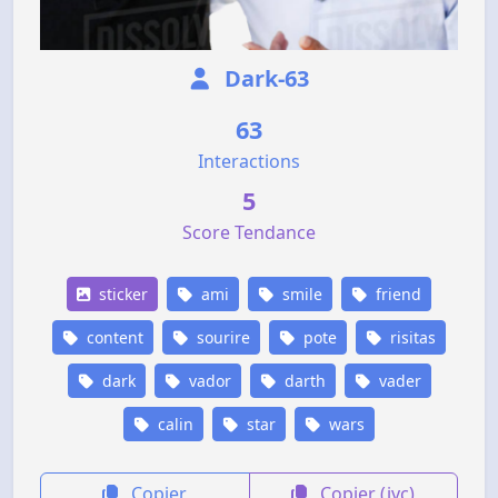
Dark-63
63
Interactions
5
Score Tendance
sticker
ami
smile
friend
content
sourire
pote
risitas
dark
vador
darth
vader
calin
star
wars
Copier
Copier (jvc)