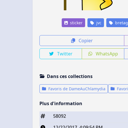
sticker
jvc
breta
Copier
Twitter
WhatsApp
Dans ces collections
Favoris de DameAuChlamydia
Favor
Plus d'information
58092
12/22/2017, 4:09:54 PM