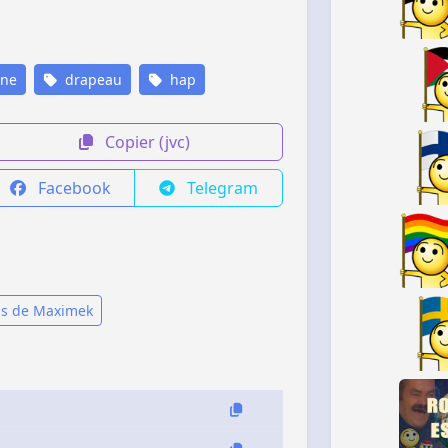
gne
drapeau
hap
Copier (jvc)
Facebook
Telegram
is de Maximek