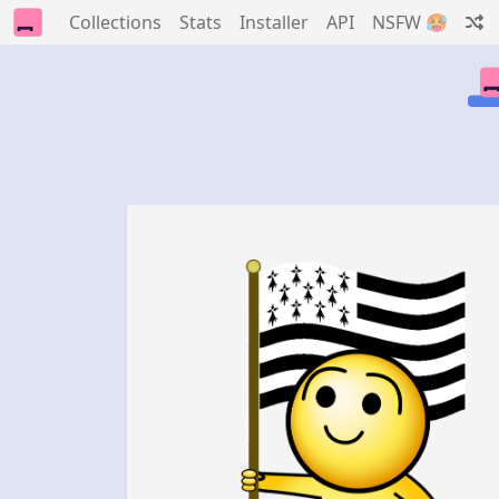
Collections
Stats
Installer
API
NSFW 🥵