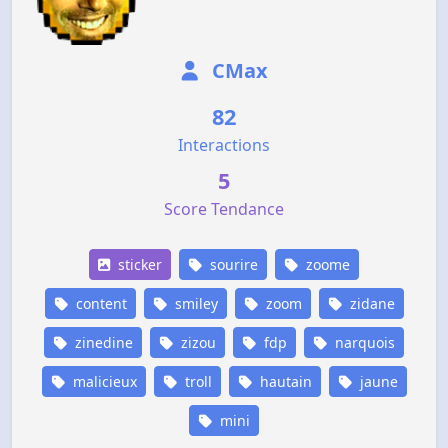
CMax
82
Interactions
5
Score Tendance
sticker
sourire
zoome
content
smiley
zoom
zidane
zinedine
zizou
fdp
narquois
malicieux
troll
hautain
jaune
mini