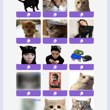
NSFW
NSFW