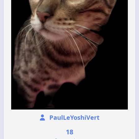
PaulLeYoshiVert
18