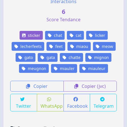
Interactions
6
Score Tendance
sticker
chat
cat
licker
lecherfeets
feet
miaou
meow
gato
gata
chatte
mignon
meugnon
miauler
miauleur
Copier
Copier (jvc)
Twitter
WhatsApp
Facebook
Telegram